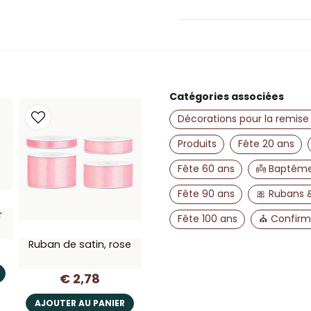
question
Posez-nous une questio
Catégories associées
name
Nom
Décorations pour la remise
Produits
Fête 20 ans
Fête 60 ans
👼 Baptêm
Oui, vous pouvez 
Fête 90 ans
🎀 Rubans &
r
Fête 100 ans
⛪ Confirm
Ruban de satin, rose
€ 2,78
AJOUTER AU PANIER