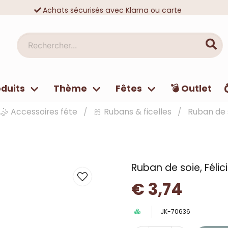
Achats sécurisés avec Klarna ou carte
Des dizaines de milliers de clients satisfaits
Rechercher...
duits
Thème
Fêtes
💣 Outlet
🤹 Accessoires fête
🎀 Rubans & ficelles
Ruban de s
Ruban de soie, Félic
€ 3,74
JK-70636