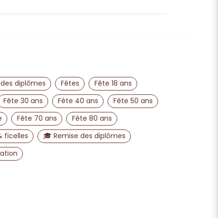
n sur ce produit
email
Adresse e-mail
 des diplômes
Fêtes
Fête 18 ans
Fête 30 ans
Fête 40 ans
Fête 50 ans
e
Fête 70 ans
Fête 80 ans
publier ma question
 ficelles
🎓 Remise des diplômes
ation
Envoyer la question