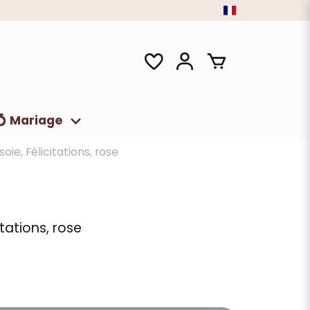
💍 Mariage
oie, Félicitations, rose
itations, rose