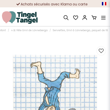
Achats sécurisés avec Klarna ou carte
Des dizaines de milliers de clients satisfaits
nfant
👦🏼 Fête Emil de Lönneberga
Serviettes, Emil à Lönneberga, paquet de 16