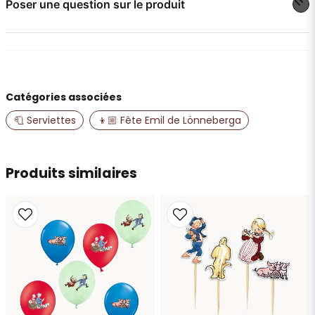
Poser une question sur le produit
question
Posez-nous une question sur ce produit
Catégories associées
name
Nom
🧻 Serviettes
👦🏼 Fête Emil de Lönneberga
email
Produits similaires
Adresse e-mail
Oui, vous pouvez publier ma question