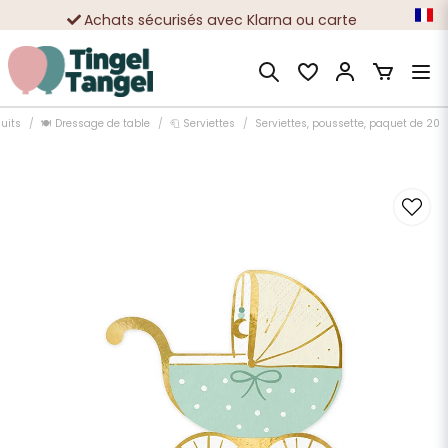
Achats sécurisés avec Klarna ou carte
Des dizaines de milliers de clients satisfaits
uits
🍽️ Dressage de table
🧻 Serviettes
Serviettes, poussette, paquet de 20