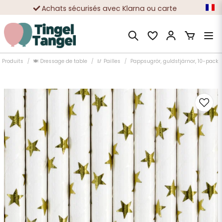
Achats sécurisés avec Klarna ou carte
Des dizaines de milliers de clients satisfaits
Produits
🍽️ Dressage de table
🥢 Pailles
Pappsugrör, guldstjärnor, 10-pack