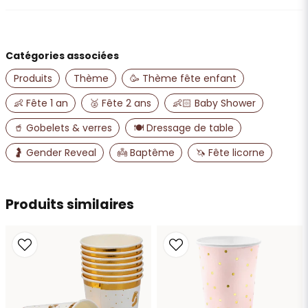
question
Posez-nous une question sur ce produit
Catégories associées
name
Nom
Produits
Thème
🥳 Thème fête enfant
👶 Fête 1 an
🥈 Fête 2 ans
👶🏻 Baby Shower
email
🥤 Gobelets & verres
🍽️ Dressage de table
Adresse e-mail
🤰 Gender Reveal
👼 Baptême
🦄 Fête licorne
Oui, vous pouvez publier ma question
Produits similaires