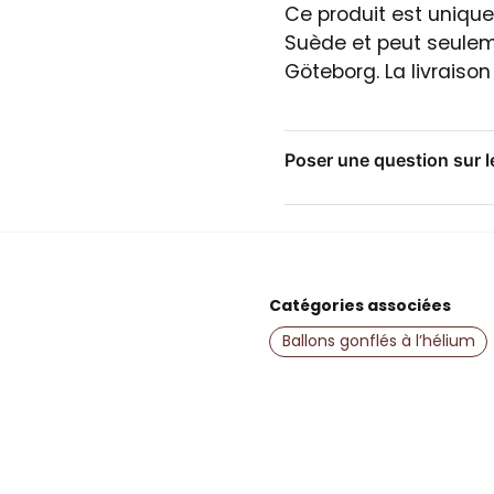
Ce produit est unique
Suède et peut seulem
Göteborg. La livraison
Poser une question sur l
question
Posez-nous une questio
Catégories associées
name
Nom
Ballons gonflés à l’hélium
Oui, vous pouvez 