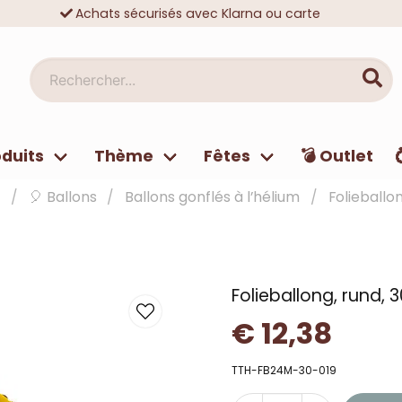
Achats sécurisés avec Klarna ou carte
Des dizaines de milliers de clients satisfaits
Rechercher...
duits
Thème
Fêtes
💣 Outlet
🎈 Ballons
Ballons gonflés à l’hélium
Folieballon
Folieballong, rund, 3
€ 12,38
TTH-FB24M-30-019