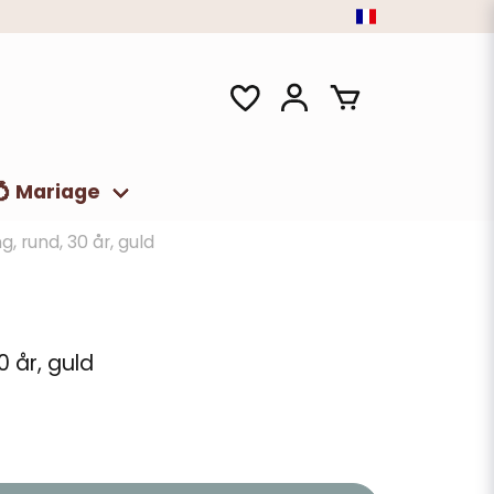
💍 Mariage
g, rund, 30 år, guld
0 år, guld