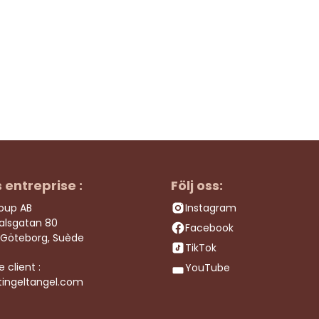
s entreprise :
Följ oss:
roup AB
Instagram
dalsgatan 80
Facebook
 Göteborg, Suède
TikTok
e client :
YouTube
tingeltangel.com