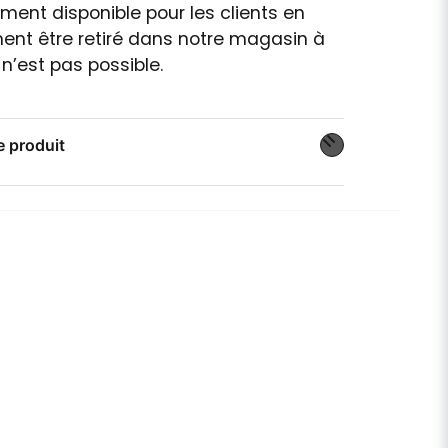
ment disponible pour les clients en
ent être retiré dans notre magasin à
 n’est pas possible.
e produit
n sur ce produit
email
Adresse e-mail
publier ma question