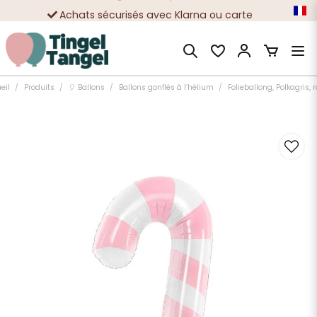
Achats sécurisés avec Klarna ou carte
Des dizaines de milliers de clients satisfaits
eil
Produits
🎈 Ballons
Ballons gonflés à l’hélium
Folieballong, Polkagris, 