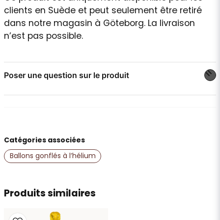
clients en Suède et peut seulement être retiré
dans notre magasin à Göteborg. La livraison
n’est pas possible.
Poser une question sur le produit
question
Posez-nous une question sur ce produit
Catégories associées
name
Nom
Ballons gonflés à l’hélium
email
Produits similaires
Adresse e-mail