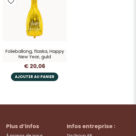
Oui, vous pouvez publier ma question
Folieballong, flaska, Happy
New Year, guld
€ 20,06
Envoyer la question
AJOUTER AU PANIER
Plus d’infos
Infos entreprise :
À propos de nous
Tia Group AB