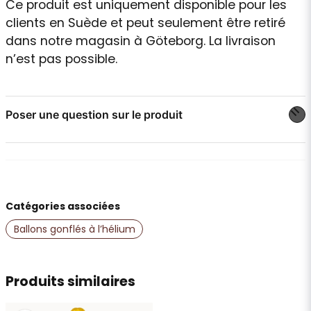
Ce produit est uniquement disponible pour les
clients en Suède et peut seulement être retiré
dans notre magasin à Göteborg. La livraison
n’est pas possible.
Poser une question sur le produit
question
Posez-nous une question sur ce produit
Catégories associées
name
Nom
Ballons gonflés à l’hélium
email
Produits similaires
Adresse e-mail