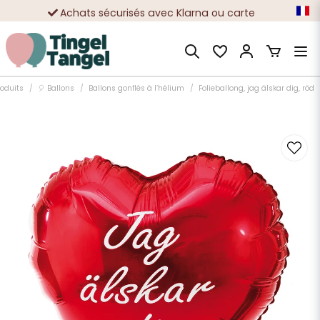
Achats sécurisés avec Klarna ou carte
Des dizaines de milliers de clients satisfaits
roduits
🎈 Ballons
Ballons gonflés à l’hélium
Folieballong, jag älskar dig, röd