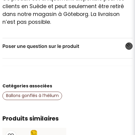
clients en Suède et peut seulement être retiré
dans notre magasin à Göteborg. La livraison
n’est pas possible.
Poser une question sur le produit
question
Posez-nous une question sur ce produit
Catégories associées
name
Nom
Ballons gonflés à l’hélium
email
Produits similaires
Adresse e-mail