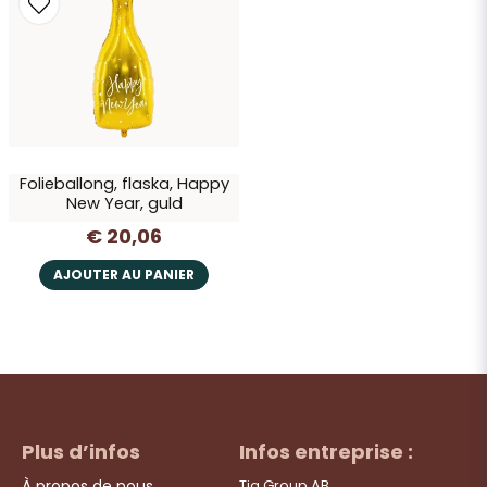
Oui, vous pouvez publier ma question
Folieballong, flaska, Happy
New Year, guld
€ 20,06
Envoyer la question
AJOUTER AU PANIER
Plus d’infos
Infos entreprise :
À propos de nous
Tia Group AB