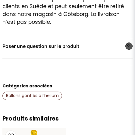
clients en Suède et peut seulement être retiré
dans notre magasin à Göteborg. La livraison
n’est pas possible.
Poser une question sur le produit
question
Posez-nous une question sur ce produit
Catégories associées
name
Nom
Ballons gonflés à l’hélium
email
Produits similaires
Adresse e-mail