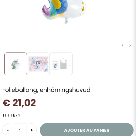
Folieballong, enhörningshuvud
€ 21,02
TTH-FB74
AJOUTER AU PANIER
-
+