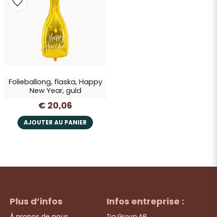
Oui, vous pouvez publier ma question
Folieballong, flaska, Happy
New Year, guld
€ 20,06
Envoyer la question
AJOUTER AU PANIER
Plus d’infos
Infos entreprise :
À propos de nous
Tia Group AB