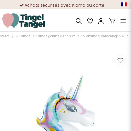
Achats sécurisés avec Klarna ou carte
Des dizaines de milliers de clients satisfaits
roduits
🎈 Ballons
Ballons gonflés à l’hélium
Folieballong, enhörningshuvud