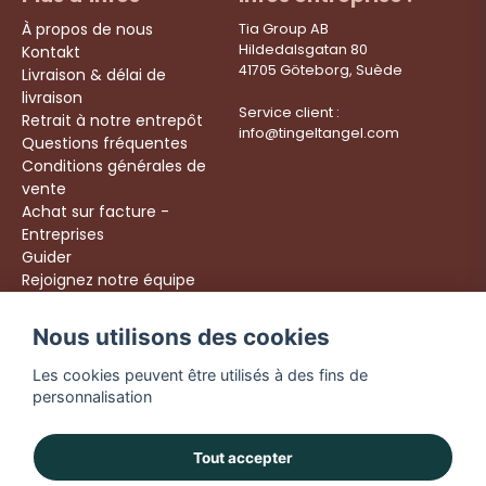
À propos de nous
Tia Group AB
Hildedalsgatan 80
Kontakt
41705 Göteborg, Suède
Livraison & délai de
livraison
Service client :
Retrait à notre entrepôt
info@tingeltangel.com
Questions fréquentes
Conditions générales de
vente
Achat sur facture -
Entreprises
Guider
Rejoignez notre équipe
Följ oss:
Nous utilisons des cookies
Livraison rapide
Instagram
Achats sécurisés
Les cookies peuvent être utilisés à des fins de
Facebook
Livraison dès 49 €
personnalisation
TikTok
YouTube
Tout accepter