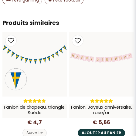
Envoyer la question
Produits similaires
Fanion de drapeau, triangle,
Fanion, Joyeux anniversaire,
Suède
rose/or
€ 4,7
€ 5,66
Surveiller
AJOUTER AU PANIER