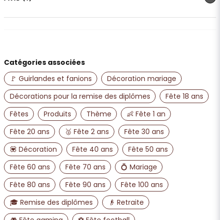
Eva Carina
il y a 2 ans
name
Nom
Catégories associées
🚩 Guirlandes et fanions
Décoration mariage
email
Adresse e-mail
Décorations pour la remise des diplômes
Fête 18 ans
Fêtes
Produits
Thème
👶 Fête 1 an
Oui, vous pouvez publier ma question
Fête 20 ans
🥈 Fête 2 ans
Fête 30 ans
💟 Décoration
Fête 40 ans
Fête 50 ans
Fête 60 ans
Fête 70 ans
💍 Mariage
Fête 80 ans
Fête 90 ans
Fête 100 ans
🎓 Remise des diplômes
👴 Retraite
🎮 Fête gaming
⚽ Fête football