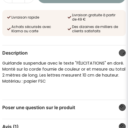
Livraison gratuite à partir
Livraison rapide
de 49 €
Achats sécurisés avec
Des dizaines de milliers de
Klarna ou carte
clients satisfaits
Description
Guirlande suspendue avec le texte "FÉLICITATIONS" en doré.
Monté sur la corde fournie de couleur or et mesure au total
2 mètres de long. Les lettres mesurent 10 cm de hauteur.
Matériau : papier FSC
Poser une question sur le produit
question
Posez-nous une question sur ce produit
Avis (1)