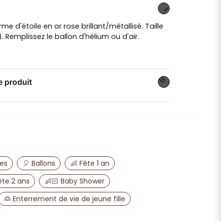
e d'étoile en or rose brillant/métallisé. Taille
 Remplissez le ballon d'hélium ou d'air.
e produit
n sur ce produit
email
Adresse e-mail
es
🎈 Ballons
👶 Fête 1 an
ête 2 ans
👶🏻 Baby Shower
👰 Enterrement de vie de jeune fille
publier ma question