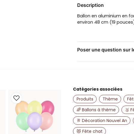
Description
Ballon en aluminium en form
environ 48 cm (19 pouces).
Poser une question sur l
question
Posez-nous une questio
Catégories associées
name
Nom
Produits
Thème
Fêt
🌈 Ballons à thème
🥈 F
🥂 Décoration Nouvel An
Oui, vous pouvez 
😻 Fête chat