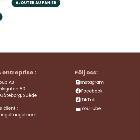
AJOUTER AU PANIER
s entreprise :
Följ oss:
roup AB
Instagram
dalsgatan 80
Facebook
 Göteborg, Suède
TikTok
e client :
YouTube
tingeltangel.com