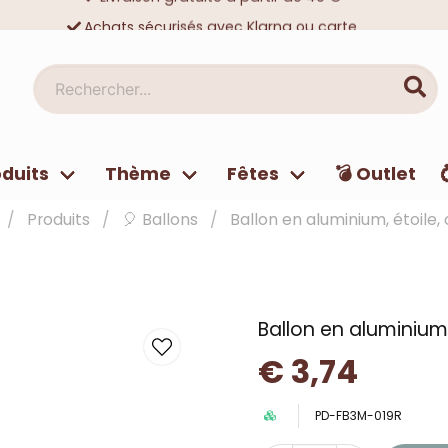
Achats sécurisés avec Klarna ou carte
Des dizaines de milliers de clients satisfaits
Rechercher...
duits
Thème
Fêtes
💣 Outlet
Produits
🎈 Ballons
Ballon en aluminium, étoile, 
Ballon en aluminium,
€ 3,74
PD-FB3M-019R