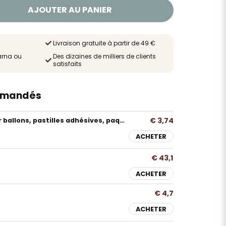
AJOUTER AU PANIER
Livraison gratuite à partir de 49 €
arna ou
Des dizaines de milliers de clients
satisfaits
mmandés
€ 3,74
Ruban adhésif pour ballons, pastilles adhésives, paquet de 240
ACHETER
€ 43,1
ACHETER
€ 4,7
ACHETER