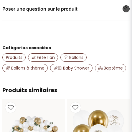
Poser une question sur le produit
question
Posez-nous une question sur ce produit
Catégories associées
name
Nom
Produits
👶 Fête 1 an
🎈 Ballons
🌈 Ballons à thème
👶🏻 Baby Shower
👼 Baptême
email
Adresse e-mail
Produits similaires
Oui, vous pouvez publier ma question