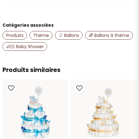
question
Posez-nous une question sur ce produit
Catégories associées
name
Nom
Produits
Thème
🎈 Ballons
🌈 Ballons à thème
👶🏻 Baby Shower
email
Adresse e-mail
Produits similaires
Oui, vous pouvez publier ma question