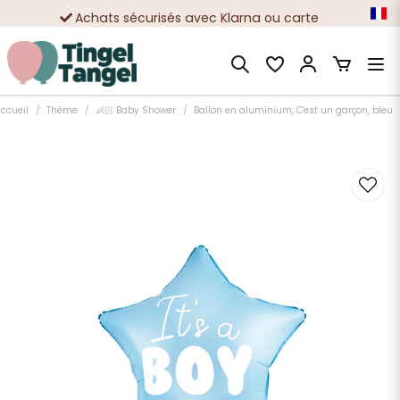
Achats sécurisés avec Klarna ou carte
Des dizaines de milliers de clients satisfaits
ccueil
Thème
👶🏻 Baby Shower
Ballon en aluminium, C'est un garçon, bleu