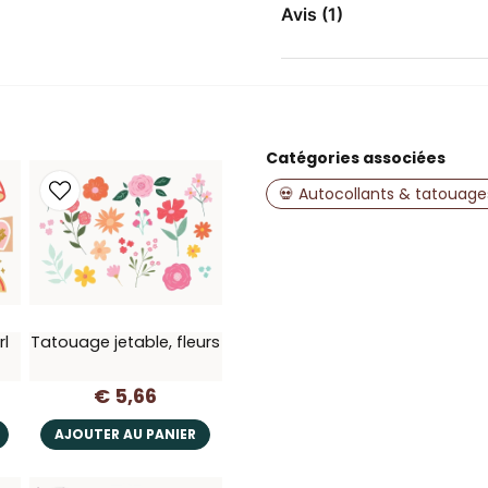
Posez-nous une questio
Avis (1)
Petra
il y a 2 ans
name
Nom
Catégories associées
💀 Autocollants & tatouage
Oui, vous pouvez 
rl
Tatouage jetable, fleurs
€ 5,66
AJOUTER AU PANIER