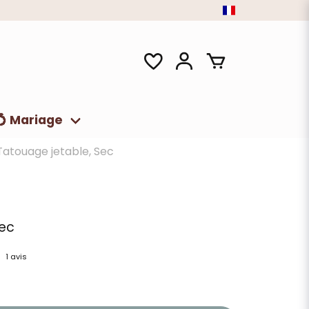
💍 Mariage
Tatouage jetable, Sec
Sec
1 avis