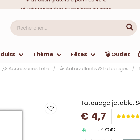
Achats sécurisés avec Klarna ou carte
Des dizaines de milliers de clients satisfaits
Rechercher...
duits
Thème
Fêtes
💣 Outlet
🤹 Accessoires fête
💀 Autocollants & tatouages
Tatouage jetable, 
€ 4,7
JK-97412