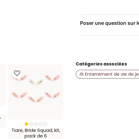
Un joli souvenir 
Fabriqué en PVC,
Un accessoire apprécié qui
Poser une question sur l
question
Posez-nous une questio
Catégories associées
name
Nom
👰 Enterrement de vie de jeu
Oui, vous pouvez 
,
Tiare, Bride Squad, kit,
pack de 6