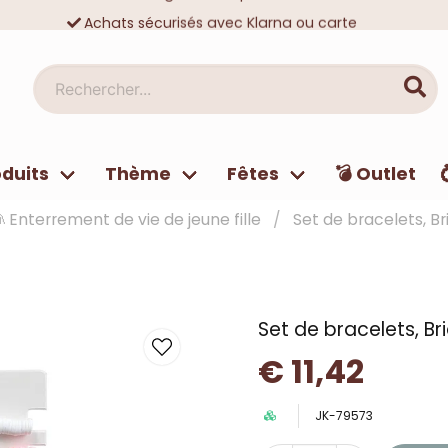
Achats sécurisés avec Klarna ou carte
Des dizaines de milliers de clients satisfaits
Rechercher...
duits
Thème
Fêtes
💣 Outlet
 Enterrement de vie de jeune fille
Set de bracelets, B
Set de bracelets, Br
€ 11,42
JK-79573