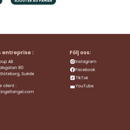
AJOUTER AU PANIER
kundservice!
Ionel C
il y a 3 ans
Leveransen gick jättebra 
s entreprise :
Följ oss:
roup AB
Instagram
dalsgatan 80
Facebook
 Göteborg, Suède
TikTok
e client :
YouTube
tingeltangel.com