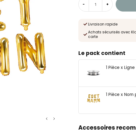
-
+
Livraison rapide
Achats sécurisés avec Kl
carte
Le pack contient
1 Pièce x Lign
1 Pièce x Nom 
Accessoires reco