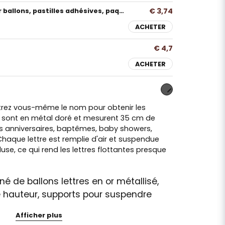
€ 3,74
Ruban adhésif pour ballons, pastilles adhésives, paquet de 240
ACHETER
€ 4,7
ACHETER
ntrez vous-même le nom pour obtenir les
ns sont en métal doré et mesurent 35 cm de
les anniversaires, baptêmes, baby showers,
Chaque lettre est remplie d'air et suspendue
luse, ce qui rend les lettres flottantes presque
é de ballons lettres en or métallisé,
e hauteur, supports pour suspendre
 de pêche
Afficher plus