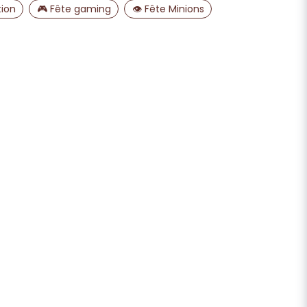
ion
🎮 Fête gaming
👁️ Fête Minions
Envoyer la question
de dessa. Kommer väl till pass en
 bra video till hur man blåste upp
a ballonger till studenten 👨
oligt snabb leverans och bra