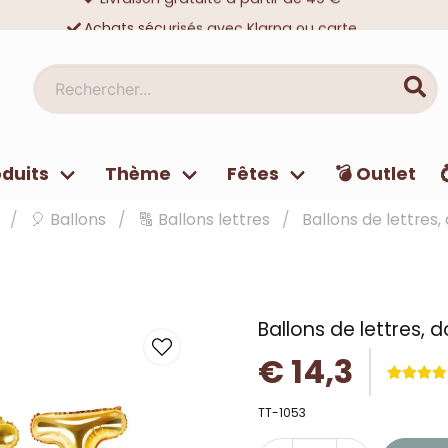
Achats sécurisés avec Klarna ou carte
Des dizaines de milliers de clients satisfaits
Rechercher...
duits
Thème
Fêtes
💣 Outlet
🎈 Ballons
🔠 Ballons lettres
Ballons de lettres
Ballons de lettres, 
€ 14,3
TT-1053