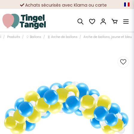
Achats sécurisés avec Klarna ou carte
Des dizaines de milliers de clients satisfaits
l
Produits
🎈 Ballons
🧬 Arche de ballons
Arche de ballons, jaune et bleu