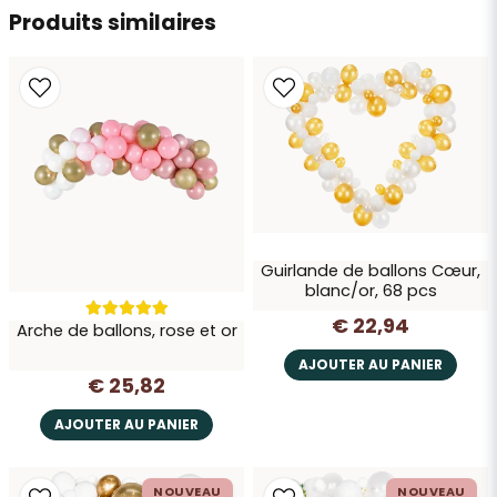
Achetez une
pompe à ballon manuelle
ou une
pompe à
Produits similaires
ballon électrique
.
Envoyer la question
Guirlande de ballons Cœur,
blanc/or, 68 pcs
€ 22,94
Arche de ballons, rose et or
AJOUTER AU PANIER
€ 25,82
AJOUTER AU PANIER
NOUVEAU
NOUVEAU