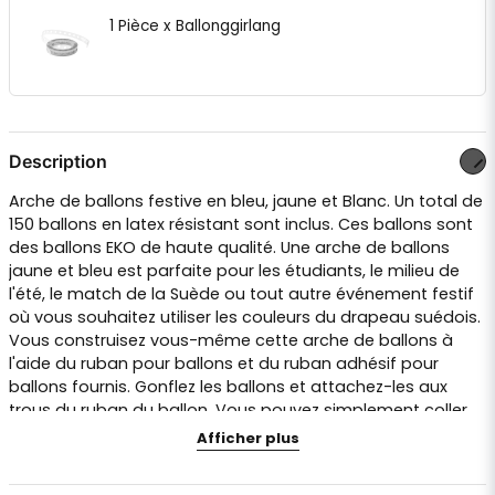
1 Pièce x Ballonggirlang
Description
Arche de ballons festive en bleu, jaune et Blanc. Un total de
150 ballons en latex résistant sont inclus. Ces ballons sont
des ballons EKO de haute qualité. Une arche de ballons
jaune et bleu est parfaite pour les étudiants, le milieu de
l'été, le match de la Suède ou tout autre événement festif
où vous souhaitez utiliser les couleurs du drapeau suédois.
Vous construisez vous-même cette arche de ballons à
l'aide du ruban pour ballons et du ruban adhésif pour
ballons fournis. Gonflez les ballons et attachez-les aux
trous du ruban du ballon. Vous pouvez simplement coller
les petits ballons blancs autour des ballons bleus et
Afficher plus
jaunes. La guirlande de ballons peut ensuite être
suspendue au plafond ou contre un mur. Vous pouvez