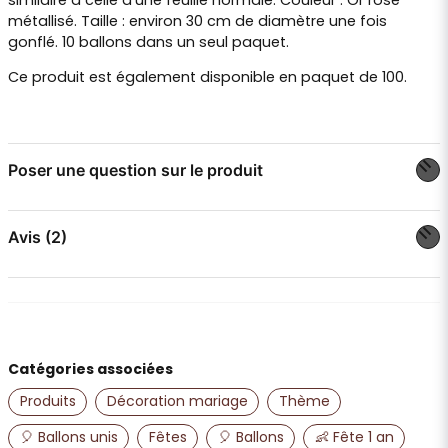
similaire à celle d’une feuille normale. Couleur : Or rose
métallisé. Taille : environ 30 cm de diamètre une fois
gonflé. 10 ballons dans un seul paquet.
Ce produit est également disponible en
paquet de 100
.
Poser une question sur le produit
question
Posez-nous une question sur ce produit
Avis (2)
Kristina
il y a 1 an
name
Nom
Andrea K U
Catégories associées
il y a 2 ans
Produits
Décoration mariage
Thème
email
Adresse e-mail
🎈 Ballons unis
Fêtes
🎈 Ballons
👶 Fête 1 an