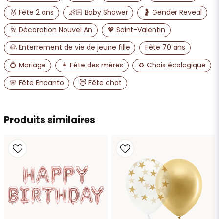
🥈 Fête 2 ans
👶🏻 Baby Shower
🤰 Gender Reveal
Oui, vous pouvez publier ma question
🥂 Décoration Nouvel An
💖 Saint-Valentin
👰 Enterrement de vie de jeune fille
Fête 70 ans
💍 Mariage
👩 Fête des mères
♻️ Choix écologique
🌸 Fête Encanto
😻 Fête chat
Produits similaires
Envoyer la question